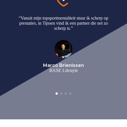
“Vanuit mijn topsportmentaliteit stuur ik scherp op
“O
prestaties, in Tijssen vind ik een partner die net zo
scherp is.”
Marco Brienissen
BASE Lifestyle