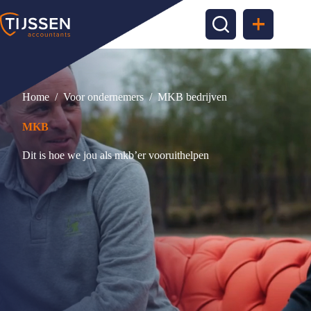
Ga
naar
de
inhoud
Home
/
Voor ondernemers
/
MKB bedrijven
MKB
Dit is hoe we jou als mkb’er vooruithelpen