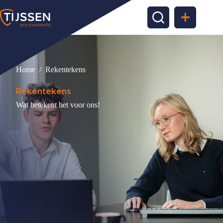
Ga
naar
de
inhoud
Home
/
Rekentekens
Rekentekens
Wat betekent het voor ons!