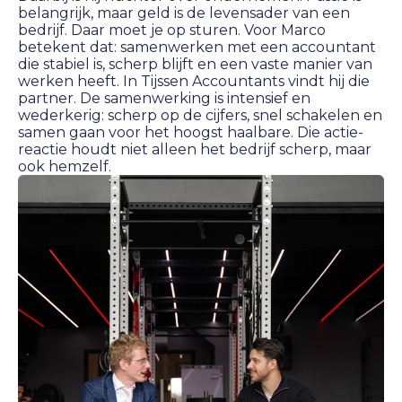
belangrijk, maar geld is de levensader van een
bedrijf. Daar moet je op sturen. Voor Marco
betekent dat: samenwerken met een accountant
die stabiel is, scherp blijft en een vaste manier van
werken heeft. In Tijssen Accountants vindt hij die
partner. De samenwerking is intensief en
wederkerig: scherp op de cijfers, snel schakelen en
samen gaan voor het hoogst haalbare. Die actie-
reactie houdt niet alleen het bedrijf scherp, maar
ook hemzelf.