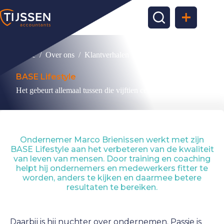
Ga
naar
de
inhoud
Home
/
Over ons
/
Klantverhalen
/
BASE Lifestyle
BASE Lifestyle
Het gebeurt allemaal tussen die vijftien centimeter
Ondernemer Marco Brienissen werkt met zijn
BASE Lifestyle aan het verbeteren van de kwaliteit
van leven van mensen. Door training en coaching
helpt hij ondernemers en medewerkers fitter te
worden, anders te kijken en daarmee betere
resultaten te bereiken.
Daarbij is hij nuchter over ondernemen. Passie is