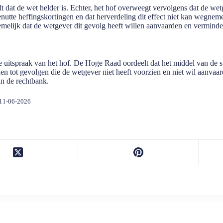
telt dat de wet helder is. Echter, het hof overweegt vervolgens dat de wet
enutte heffingskortingen en dat herverdeling dit effect niet kan wegnem
nnemelijk dat de wetgever dit gevolg heeft willen aanvaarden en vermind
 de uitspraak van het hof. De Hoge Raad oordeelt dat het middel van de sta
en tot gevolgen die de wetgever niet heeft voorzien en niet wil aanvaa
an de rechtbank.
 11-06-2026