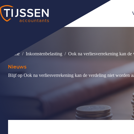
Ga
naar
de
V
inhoud
Home
/
Inkomstenbelasting
/
Ook na verliesverrekening kan de 
Nieuws
Blijf op Ook na verliesverrekening kan de verdeling niet worden aa