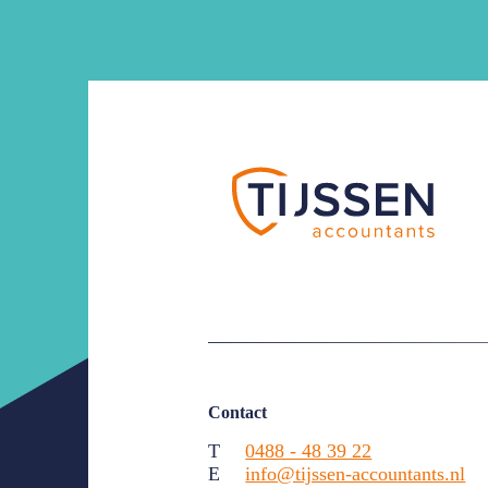
Contact
T
0488 - 48 39 22
E
info@tijssen-accountants.nl