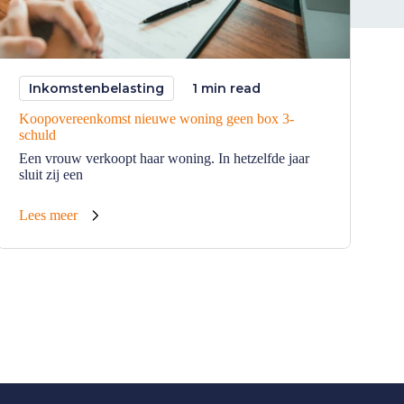
Inkomstenbelasting
1 min read
Koopovereenkomst nieuwe woning geen box 3-
H
schuld
E
Een vrouw verkoopt haar woning. In hetzelfde jaar
w
sluit zij een
Lees meer
L