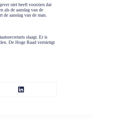
gever niet heeft voorzien dat
en als de aanslag van de
ert de aanslag van de man.
atssecretaris slaagt. Er is
rden. De Hoge Raad vernietigt