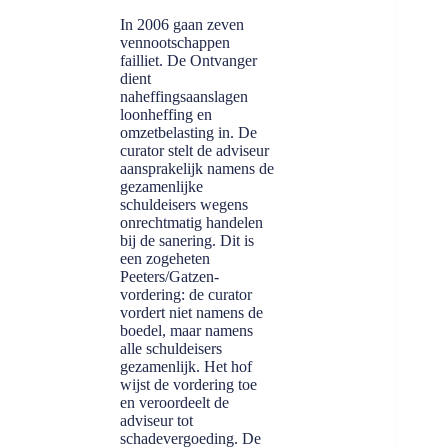
In 2006 gaan zeven
vennootschappen
failliet. De Ontvanger
dient
naheffingsaanslagen
loonheffing en
omzetbelasting in. De
curator stelt de adviseur
aansprakelijk namens de
gezamenlijke
schuldeisers wegens
onrechtmatig handelen
bij de sanering. Dit is
een zogeheten
Peeters/Gatzen-
vordering: de curator
vordert niet namens de
boedel, maar namens
alle schuldeisers
gezamenlijk. Het hof
wijst de vordering toe
en veroordeelt de
adviseur tot
schadevergoeding. De