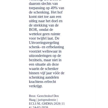
daarom slechts van
toepassing op 49% van
de schenking. Het hof
komt niet toe aan een
uitleg naar het doel en
de strekking van de
BOR, omdat de
wettekst geen ruimte
voor twijfel laat. De
Uitvoeringsregeling
schenk- en erfbelasting
voorziet weliswaar in
uitzonderingen op de
bezitseis, maar niet in
een situatie als deze
waarin de schenker
binnen vijf jaar vóór de
schenking aandelen
krachtens erfrecht
verkrijgt.
Bron: Gerechtshof Den
Haag | jurisprudentie |
ECLI:NL:GHDHA:2026:11
4 | 24-02-2026